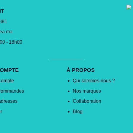
NT
 381
lea.ma
h00 - 18h00
COMPTE
À PROPOS
compte
Qui sommes-nous ?
commandes
Nos marques
adresses
Collaboration
r
Blog