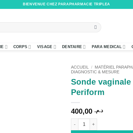
BIENVENUE CHEZ PARAPHARMACIE TRIPLEA
RE
CORPS
VISAGE
DENTAIRE
PARA MEDICAL
ACCUEIL
/
MATÉRIEL PARAP
DIAGNOSTIC & MESURE
Sonde vaginale 
Periform
400,00
د.م.
quantité de Sonde vaginale uni
Alternative: