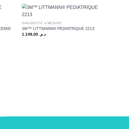
+
DIAGNOSTIC & MESURE
CEMIE
3M™ LITTMANN® PEDIATRIQUE 2213
1.149,00
د.م.
+
DIAGNOSTIC 
ACCU-CHEK 
105,00
د.م.