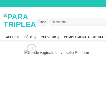
Passer
au
contenu
Recherche
pour :
ACCUEIL
BÉBÉ
CHEVEUX
COMPLEMENT ALIMENTAI