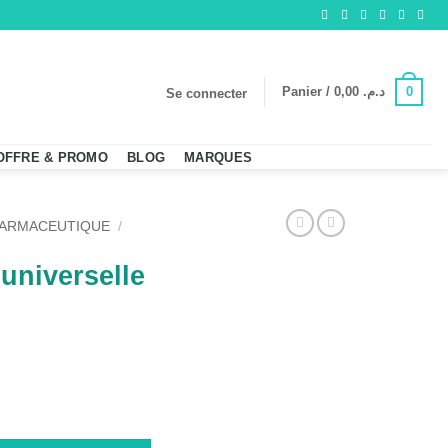
0
Panier /
0,00
د.م.
Se connecter
OFFRE & PROMO
BLOG
MARQUES
HARMACEUTIQUE
/
universelle
verselle Periform